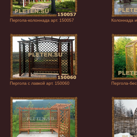
Пергола-колоннада арт. 150057
Колоннада и
Пергола с лавкой арт. 150060
Пергола-бес