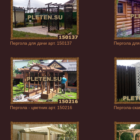
Пергола для дачи арт. 150137
Пергола для
Пергола - цветник арт. 150216
Пергола-ска