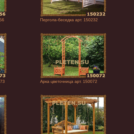
56
Пергола-беседка арт. 150232
073
Арка цветочница арт. 150072