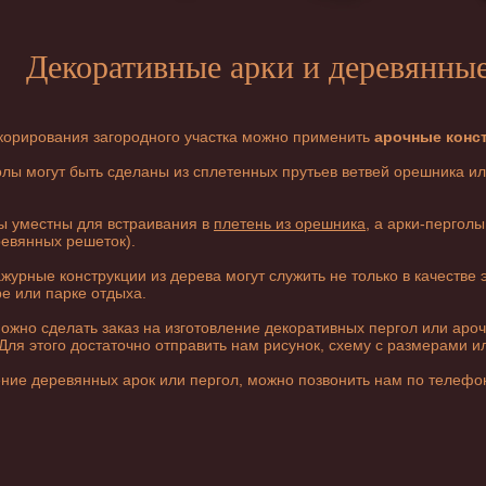
Декоративные арки и деревянны
екорирования загородного участка можно применить
арочные конс
лы могут быть сделаны из сплетенных прутьев ветвей орешника ил
ы уместны для встраивания в
плетень из орешника
, а арки-пергол
евянных решеток).
урные конструкции из дерева могут служить не только в качестве 
е или парке отдыха.
ожно сделать заказ на
изготовление декоративных пергол
или ароч
ля этого достаточно отправить нам рисунок, схему с размерами 
ение деревянных арок
или пергол, можно позвонить нам по телефо