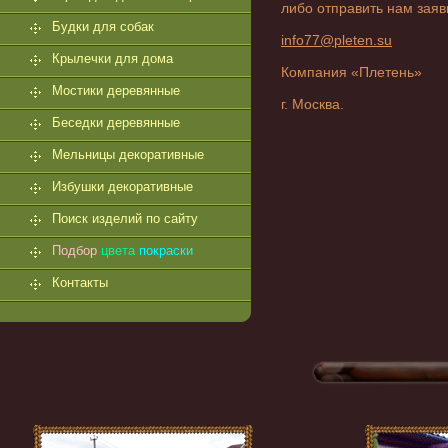
либо отправить нам заяв
Будки для собак
info77@pleten.su
Крылечки для дома
Компания «Плетень»
Мостики деревянные
г. Москва.
Беседки деревянные
Мельницы декоративные
Избушки декоративные
Поиск изделий по сайту
Подбор
цвета
покраски
Контакты