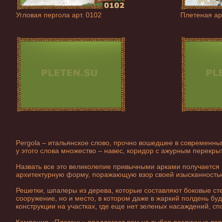
Угловая пергола арт. 0102
Плетеная ар
Pergola – итальянское слово, прочно вошедшее в современны
у этого слова множество – навес, коридор с ажурным перекры
Назвать все это великолепие привычными арками получается 
архитектурную форму, поражающую взор своей изысканность
Решетки, шпалеры из дерева, которые составляют боковые сте
сооружение, но и место, в котором даже в жаркий полдень бу
конструкции на участках, где еще нет зеленых насаждений, сп