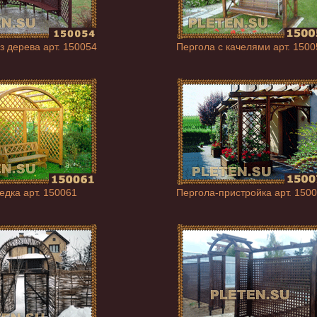
з дерева арт. 150054
Пергола с качелями арт. 1500
едка арт. 150061
Пергола-пристройка арт. 150