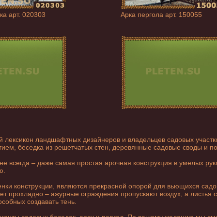
ка арт. 020303
Арка пергола арт. 150055
й лексикон ландшафтных дизайнеров и владельцев садовых участко
тием, беседка из решетчатых стен, деревянные садовые своды и по
не всегда – даже самая простая арочная конструкция в умелых ру
ю.
нки конструкции, являются прекрасной опорой для вьющихся садов
дет прохладно – ажурные ограждения пропускают воздух, а листья
особных создавать тень.