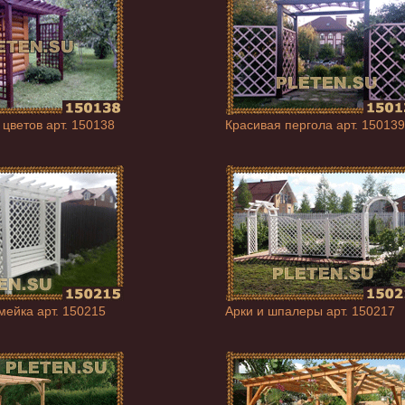
 цветов арт. 150138
Красивая пергола арт. 150139
мейка арт. 150215
Арки и шпалеры арт. 150217