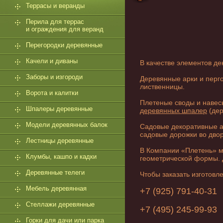
Террасы и веранды
Перила для террас
и ограждения для веранд
Перегородки деревянные
Качели и диваны
В качестве элементов д
Заборы и изгороди
Деревянные арки и перго
лиственницы.
Ворота и калитки
Плетеные своды и навес
Шпалеры деревянные
деревянных шпалер
(дер
Модели деревянных балок
Садовые декоративные аж
садовые дорожки во двор
Лестницы деревянные
В Компании «Плетень» м
Клумбы, кашпо и кадки
геометрической формы. Д
Деревянные телеги
Чтобы заказать
изготовл
Мебель деревянная
+7 (925) 791-40-31
Стеллажи деревянные
+7 (495) 245-99-93
Горки для дачи или парка