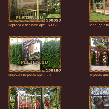
Пергола с лавками арт. 150053
Веранда с п
Широкая пергола арт. 150180
Пергола для