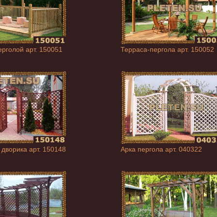
ерголой арт. 150051
Терраса-пергола арт. 150052
 дворика арт. 150148
Арка пергола арт. 040322