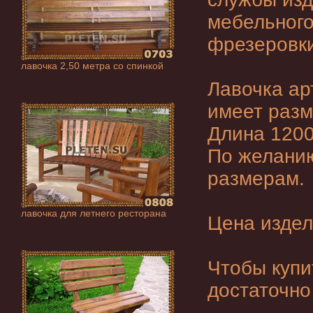
мебельного
фрезеровки
лавочка 2,50 метра со спинкой
Лавочка ар
имеет разм
Длина 1200
По желанию
размерам.
лавочка для летнего ресторана
Цена издел
Чтобы
купи
достаточно