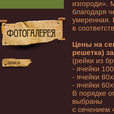
изгороди». 
благодаря ч
умеренная.
в соответст
Цены на се
решетка) за
(рейки из б
- ячейки 100
- ячейки 80х
- ячейки 60х
В порядке о
выбраны
с сечением 