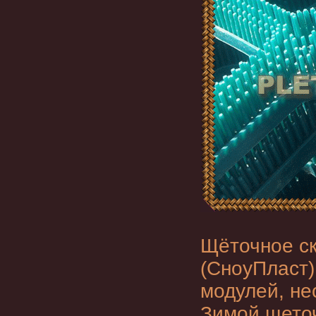
Щёточное
с
(СноуПласт)
модулей, не
Зимой щеточ