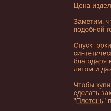
Цена издел
Заметим, ч
подобной г
Спуск горк
синтетиче
благодаря 
летом и да
Чтобы
купи
сделать за
"
Плетень
" 