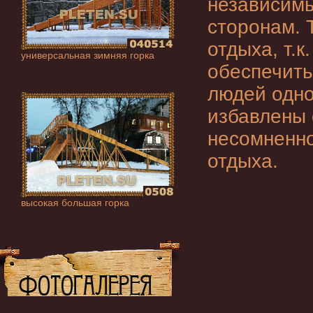
независимы
сторонам. 
отдыха, т.к
универсальная зимняя горка
обеспечить
людей одно
избавлены 
несомненно
отдыха.
высокая большая горка