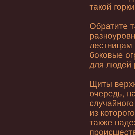
такой горк
Обратите т
разноуровн
лестницам 
боковые ог
для людей 
Щиты верхн
очередь, н
случайного
из которог
также наде
происшеств